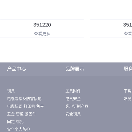
351220
351
查看更多
查看
产品中心
品牌展示
服
锁具
工具附件
下载
电缆端接及防雷接地
电气安全
常见
电缆标识 打印机 色带
客户订制产品
五金 管道 紧固件
安全锁具
固定 绑扎
安全个人防护