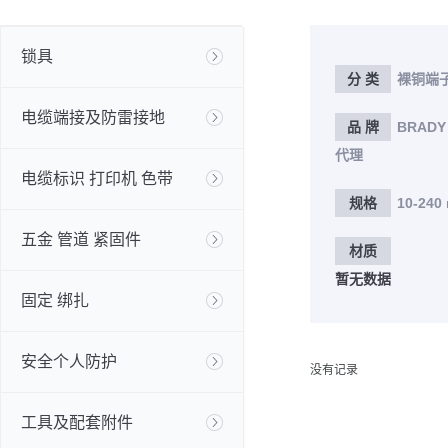
锁具
分 类
裸铜端
电缆端接及防雷接地
品 牌
BRADY
代理
电缆标识 打印机 色带
规格
10-240
五金 管道 紧固件
材质
暂无数据
固定 绑扎
安全个人防护
没有记录
工具及配套附件