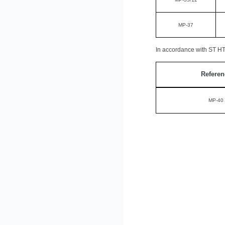
MP-37
In accordance with ST H
Referen
MP-40