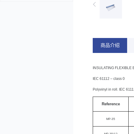
商品介绍
INSULATING FLEXIBLE
IEC 61112 – class 0
Polyvinyl in roll. IEC 611
Reference
MP-35
MP-35/12